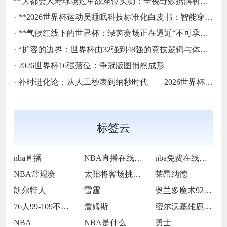
**大都会人寿球场冠军战座位实测：全视野数据解析与等级精准评估**
·
**2026世界杯运动员睡眠科技标准化白皮书：智能穿戴监测标准与认证体系框架**
·
**气候红线下的世界杯：绿茵赛场正在逼近“不可承受之热”**
·
“扩容的边界：世界杯由32强到48强的竞技逻辑与体系重塑”
·
2026世界杯16强落位：争冠版图悄然成形
·
补时进化论：从人工秒表到纳秒时代——2026世界杯计时规则展望
标签云
nba直播
NBA直播在线观看
nba免费在线高清直播
NBA常规赛
太阳将客场挑战步行者
莱昂纳德
凯尔特人
雷霆
奥兰多魔术92-105犹他爵士
76人99-109不敌太阳
詹姆斯
密尔沃基雄鹿前锋克里斯·米德尔顿
NBA
NBA是什么
勇士