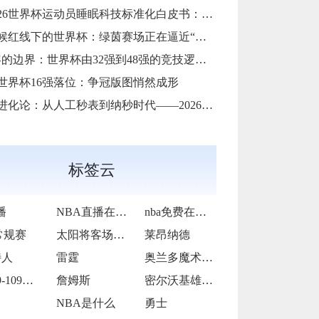
26世界杯运动员睡眠科技标准化白皮书：智能穿戴监测标准与认证体系框架**
候红线下的世界杯：绿茵赛场正在逼近“不可承受之热”**
的边界：世界杯由32强到48强的竞技逻辑与体系重塑”
26世界杯16强落位：争冠版图悄然成形
化论：从人工秒表到纳秒时代——2026世界杯计时规则展望
标签云
播
NBA直播在线观看
nba免费在线高清直播
常规赛
太阳将客场挑战步行者
莱昂纳德
特人
雷霆
奥兰多魔术92-105犹他爵士
76人99-109不敌太阳
詹姆斯
密尔沃基雄鹿前锋克里斯·米德尔顿
NBA是什么
勇士