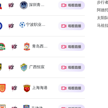
步行
深圳青年人
阿德
太阳
宁波职业足球俱乐部
马祖
青岛西海岸
广西恒宸
上海海港