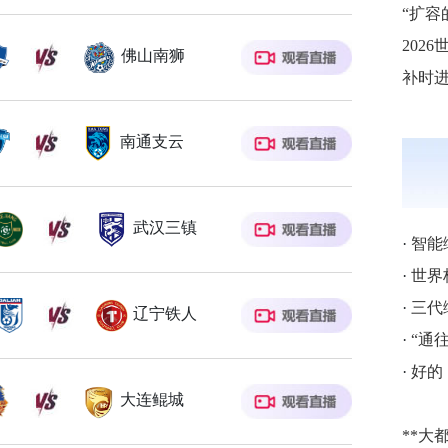
202
佛山南狮
南通支云
武汉三镇
·
智能
·
世界
·
三代
辽宁铁人
·
“通往
·
好的
大连鲲城
**大都