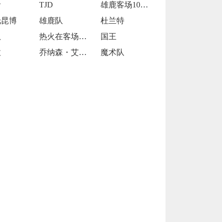
者
TJD
雄鹿客场109-106击败魔术
托昆博
雄鹿队
杜兰特
队
热火在客场以119-98大胜开拓者
国王
拉
乔纳森・艾萨克
魔术队