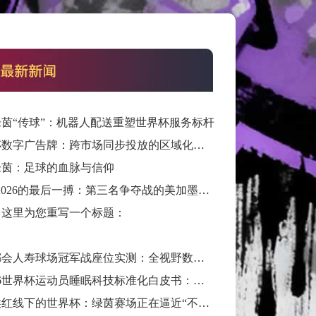
茵“传球”：机器人配送重塑世界杯服务标杆
世界杯数字广告牌：跨市场同步投放的区域化定制方案
绿茵：足球的血脉与信仰
“通往2026的最后一搏：第三名争夺战的美加墨门票生死局”
，这里为您重写一个标题：
会人寿球场冠军战座位实测：全视野数据解析与等级精准评估**
**2026世界杯运动员睡眠科技标准化白皮书：智能穿戴监测标准与认证体系框架**
**气候红线下的世界杯：绿茵赛场正在逼近“不可承受之热”**