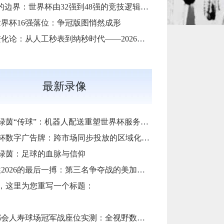
“扩容的边界：世界杯由32强到48强的竞技逻辑与体系重塑”
6世界杯16强落位：争冠版图悄然成形
补时进化论：从人工秒表到纳秒时代——2026世界杯计时规则展望
最新录像
绿茵“传球”：机器人配送重塑世界杯服务标杆
杯数字广告牌：跨市场同步投放的区域化定制方案
绿茵：足球的血脉与信仰
2026的最后一搏：第三名争夺战的美加墨门票生死局”
，这里为您重写一个标题：
会人寿球场冠军战座位实测：全视野数据解析与等级精准评估**