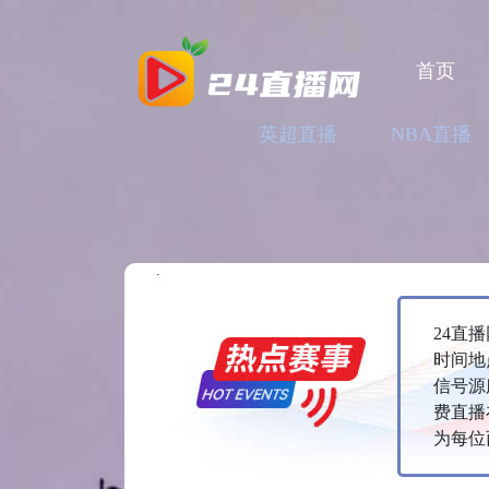
首页
英超直播
NBA直播
24直
时间地
信号源
费直播
为每位