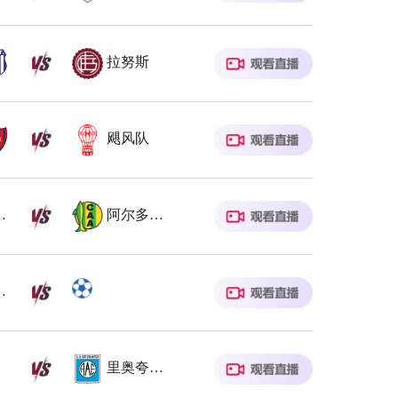
拉努斯
飓风队
奥中央
阿尔多斯维
瓦学院
里奥夸尔托学生队