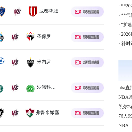
·
**20
成都蓉城
·
**气
·
“扩容
·
20
圣保罗
·
补时进
米内罗竞技
沙佩科恩斯
nba直
NBA
凯尔
弗鲁米嫩塞
NBA