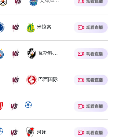
天津津门虎
米拉索
瓦斯科达伽马
巴西国际
河床