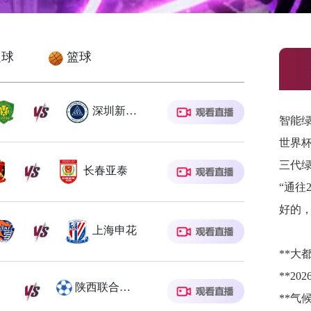
球
篮球
深圳新鹏城
智能绿
三代
长春亚泰
好的
上海申花
**大都
陕西联合月亮泊队