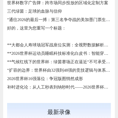
世界杯数字广告牌：跨市场同步投放的区域化定制方案
三代绿茵：足球的血脉与信仰
“通往2026的最后一搏：第三名争夺战的美加墨门票生死局”
好的，这里为您重写一个标题：
**大都会人寿球场冠军战座位实测：全视野数据解析与等级精准评估**
**2026世界杯运动员睡眠科技标准化白皮书：智能穿戴监测标准与认证体系框架**
**气候红线下的世界杯：绿茵赛场正在逼近“不可承受之热”**
“扩容的边界：世界杯由32强到48强的竞技逻辑与体系重塑”
2026世界杯16强落位：争冠版图悄然成形
补时进化论：从人工秒表到纳秒时代——2026世界杯计时规则展望
最新录像