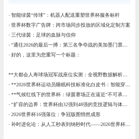
·
智能绿茵“传球”：机器人配送重塑世界杯服务标杆
·
世界杯数字广告牌：跨市场同步投放的区域化定制方案
·
三代绿茵：足球的血脉与信仰
·
“通往2026的最后一搏：第三名争夺战的美加墨门票生死局”
·
好的，这里为您重写一个标题：
**大都会人寿球场冠军战座位实测：全视野数据解析与等级精准评估**
·
**2026世界杯运动员睡眠科技标准化白皮书：智能穿戴监测标准与认证体系框架**
·
**气候红线下的世界杯：绿茵赛场正在逼近“不可承受之热”**
·
“扩容的边界：世界杯由32强到48强的竞技逻辑与体系重塑”
·
2026世界杯16强落位：争冠版图悄然成形
·
补时进化论：从人工秒表到纳秒时代——2026世界杯计时规则展望