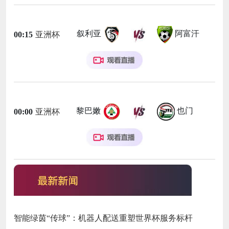
叙利亚
阿富汗
00:15
亚洲杯
黎巴嫩
也门
00:00
亚洲杯
智能绿茵“传球”：机器人配送重塑世界杯服务标杆