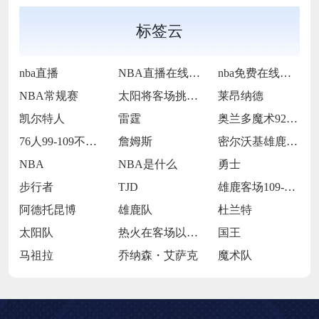
标签云
nba直播
NBA直播在线观看
nba免费在线高清直播
NBA常规赛
太阳将客场挑战步行者
莱昂纳德
凯尔特人
雷霆
奥兰多魔术92-105犹他爵士
76人99-109不敌太阳
詹姆斯
密尔沃基雄鹿前锋克里斯·米德尔顿
NBA
NBA是什么
勇士
步行者
TJD
雄鹿客场109-106击败魔术
阿德托昆博
雄鹿队
杜兰特
太阳队
热火在客场以119-98大胜开拓者
国王
马祖拉
乔纳森・艾萨克
魔术队