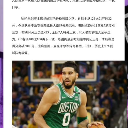
人队史第一次在3比1领先的情况下被淘汰，32胜0负的翻盘不败纪录，一夜
归零。
这轮系列赛本该是绿军的轻松晋级之路。首战主场
123比91狂胜32
分，创造队史季后赛揭幕战最大赢球分差纪录。塔图姆25分11篮板7助攻准
三双，布朗26分正负值+23，全队7人得分上双，76人被打得毫无还手之
力。G3客场108比100再下一城，塔图姆最后时刻连中两记三分，季后赛总
得分突破3000分，比肩伯德、麦克海尔等传奇名宿。3比1，历史上95%的
球队都能赢。