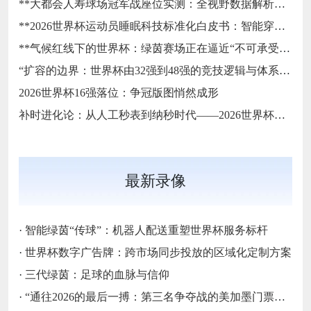
**大都会人寿球场冠军战座位实测：全视野数据解析与等级精准评估**
**2026世界杯运动员睡眠科技标准化白皮书：智能穿戴监测标准与认证体系框架**
**气候红线下的世界杯：绿茵赛场正在逼近“不可承受之热”**
“扩容的边界：世界杯由32强到48强的竞技逻辑与体系重塑”
2026世界杯16强落位：争冠版图悄然成形
补时进化论：从人工秒表到纳秒时代——2026世界杯计时规则展望
最新录像
·
智能绿茵“传球”：机器人配送重塑世界杯服务标杆
·
世界杯数字广告牌：跨市场同步投放的区域化定制方案
·
三代绿茵：足球的血脉与信仰
·
“通往2026的最后一搏：第三名争夺战的美加墨门票生死局”