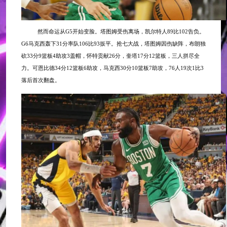
然而命运从
G5开始变脸。塔图姆受伤离场，凯尔特人89比102告负。
G6马克西轰下31分率队106比93扳平。抢七大战，塔图姆因伤缺阵，布朗独
砍33分9篮板4助攻3盖帽，怀特贡献26分，奎塔17分12篮板，三人拼尽全
力。可恩比德34分12篮板6助攻，马克西30分10篮板7助攻，76人19次1比3
落后首次翻盘。