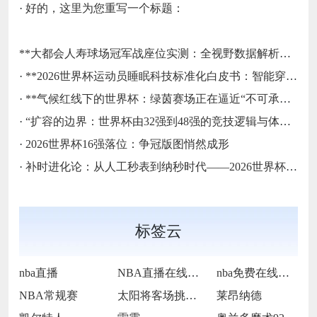
·
好的，这里为您重写一个标题：
**大都会人寿球场冠军战座位实测：全视野数据解析与等级精准评估**
·
**2026世界杯运动员睡眠科技标准化白皮书：智能穿戴监测标准与认证体系框架**
·
**气候红线下的世界杯：绿茵赛场正在逼近“不可承受之热”**
·
“扩容的边界：世界杯由32强到48强的竞技逻辑与体系重塑”
·
2026世界杯16强落位：争冠版图悄然成形
·
补时进化论：从人工秒表到纳秒时代——2026世界杯计时规则展望
标签云
nba直播
NBA直播在线观看
nba免费在线高清直播
NBA常规赛
太阳将客场挑战步行者
莱昂纳德