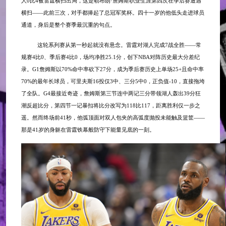
人0比4被雷霆横扫出局，这是勒布朗·詹姆斯职业生涯第四次在季后赛遭遇
横扫——此前三次，对手都捧起了总冠军奖杯。四十一岁的他低头走进球员
通道，身后是整个赛季最沉重的句点。
这轮系列赛从第一秒起就没有悬念。雷霆对湖人完成
7战全胜——常
规赛4比0、季后赛4比0，场均净胜25.1分，创下NBA对阵历史最大分差纪
录。G1詹姆斯以70%命中率砍下27分，成为季后赛历史上单场25+且命中率
70%的最年长球员，可里夫斯16投仅3中、三分5中0，正负值-10，直接拖垮
了全队。G4最接近奇迹，詹姆斯第三节连中两记三分带领湖人轰出39分狂
潮反超比分，第四节一记暴扣将比分改写为118比117，距离胜利仅一步之
遥。然而终场前41秒，他弧顶面对双人包夹的高弧度抛投未能触及篮筐——
那是41岁的身躯在雷霆铁幕般防守下能量见底的一刻。