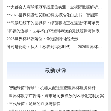
**大都会人寿球场冠军战座位实测：全视野数据解析与等级精准评估**
**2026世界杯运动员睡眠科技标准化白皮书：智能穿戴监测标准与认证体系框架**
**气候红线下的世界杯：绿茵赛场正在逼近“不可承受之热”**
“扩容的边界：世界杯由32强到48强的竞技逻辑与体系重塑”
2026世界杯16强落位：争冠版图悄然成形
补时进化论：从人工秒表到纳秒时代——2026世界杯计时规则展望
最新录像
·
智能绿茵“传球”：机器人配送重塑世界杯服务标杆
·
世界杯数字广告牌：跨市场同步投放的区域化定制方案
·
三代绿茵：足球的血脉与信仰