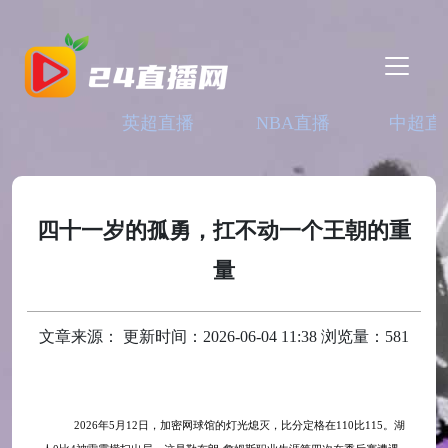
英超直播
NBA直播
中超直
四十一岁的孤勇，扛不动一个王朝的重
量
文章来源： 更新时间：2026-06-04 11:38 浏览量：581
2026年5月12日，加密网球馆的灯光熄灭，比分定格在110比115。湖