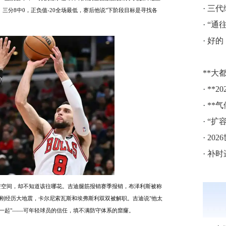
·
三代
、三分8中0，正负值-20全场最低，赛后他说"下阶段目标是寻找各
·
“通往
·
好的
**大都
·
**20
·
**气
·
“扩容
·
20
·
补时进
薪资空间，却不知道该往哪花。吉迪腿筋报销赛季报销，布泽利斯被称
刚刚经历大地震，卡尔尼索瓦斯和埃弗斯利双双被解职。吉迪说"他太
在一起"——可年轻球员的信任，填不满防守体系的窟窿。