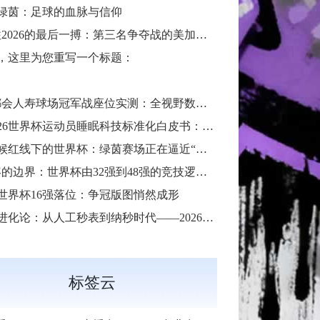
绿茵：足球的血脉与信仰
2026的最后一搏：第三名争夺战的美加墨门票生死局”
，这里为您重写一个标题：
会人寿球场冠军战座位实测：全视野数据解析与等级精准评估**
26世界杯运动员睡眠科技标准化白皮书：智能穿戴监测标准与认证体系框架**
候红线下的世界杯：绿茵赛场正在逼近“不可承受之热”**
的边界：世界杯由32强到48强的竞技逻辑与体系重塑”
26世界杯16强落位：争冠版图悄然成形
化论：从人工秒表到纳秒时代——2026世界杯计时规则展望
标签云