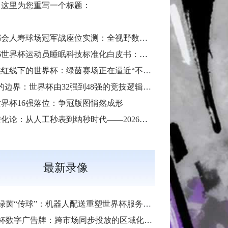
，这里为您重写一个标题：
会人寿球场冠军战座位实测：全视野数据解析与等级精准评估**
**2026世界杯运动员睡眠科技标准化白皮书：智能穿戴监测标准与认证体系框架**
**气候红线下的世界杯：绿茵赛场正在逼近“不可承受之热”**
“扩容的边界：世界杯由32强到48强的竞技逻辑与体系重塑”
6世界杯16强落位：争冠版图悄然成形
补时进化论：从人工秒表到纳秒时代——2026世界杯计时规则展望
最新录像
绿茵“传球”：机器人配送重塑世界杯服务标杆
杯数字广告牌：跨市场同步投放的区域化定制方案