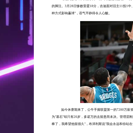
的脚注。3月28日惨败雷霆18分，吉迪面对旧主11投1中
种方式影响赢球"，语气平静得令人心酸。
如今休赛期来了，公牛手握联盟第一的
7200万
为"基石"却只有20岁，多诺万的去留悬而未决。管理层
棒了，我希望他留很久"，布泽利斯说"我会永远和你站