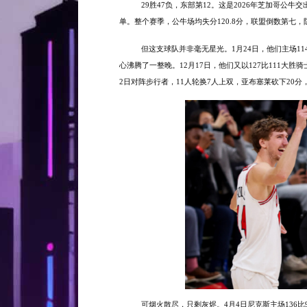
29胜47负，东部第12。这是2026年芝加哥公
单。整个赛季，公牛场均失分120.8分，联盟倒数第七
但这支球队并非毫无星光。
1月24日，他们主场1
心沸腾了一整晚。12月17日，他们又以127比111大
2日对阵步行者，11人轮换7人上双，亚布塞莱砍下20分
可烟火散尽，只剩灰烬。
4月4日尼克斯主场136