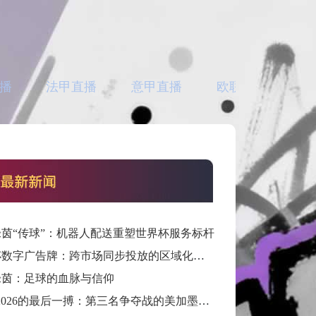
播
法甲直播
意甲直播
欧联直播
亚
茵“传球”：机器人配送重塑世界杯服务标杆
世界杯数字广告牌：跨市场同步投放的区域化定制方案
绿茵：足球的血脉与信仰
“通往2026的最后一搏：第三名争夺战的美加墨门票生死局”