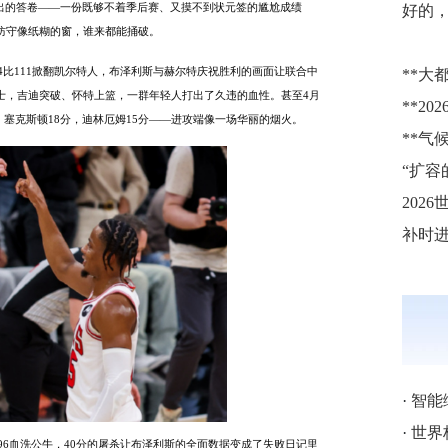
牛交出的答卷——一份既够不着季后赛、又摸不到状元签的尴尬成绩
好的
，防守像纸糊的窗，谁来都能捅破。
14比111掀翻凯尔特人，布泽利斯与赫尔特庆祝胜利的画面让联合中
**大都
胜骑士，吉迪突破、怀特上篮，一群年轻人打出了久违的血性。甚至4月
，塞克斯顿18分，迪林厄姆15分——进攻端像一场华丽的烟火。
202
·
智能
·
世界
比96血洗公牛，40分的屠杀让布泽利斯的全面数据变成了失败日记里