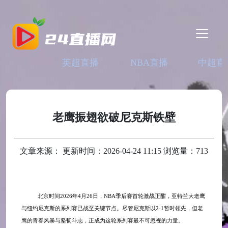
英超直播
NBA直播
中超直
老鹰振翅欲破尼克斯铁壁
文章来源： 更新时间：2026-04-24 11:15 浏览量：713
北京时间
2026年4月26日，NBA季后赛首轮激战正酣，亚特兰大老鹰
与纽约尼克斯的系列赛已战至关键节点。尽管尼克斯以2-1暂时领先，但老
鹰的青春风暴与坚韧斗志，正成为这轮系列赛最不可忽视的力量。