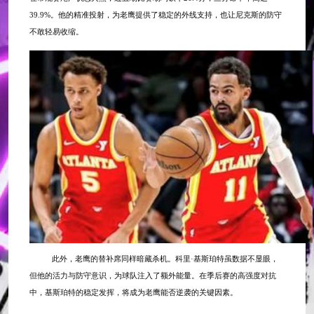
39.9%。他的精准投射，为老鹰提供了稳定的外线支持，也让尼克斯的防守
不敢轻易收缩。
此外，老鹰的替补席同样暗藏杀机。科里
·基斯珀特虽数据不显眼，
但他的活力与防守意识，为球队注入了额外能量。在季后赛的高强度对抗
中，基斯珀特的稳定发挥，将成为老鹰能否逆袭的关键因素。