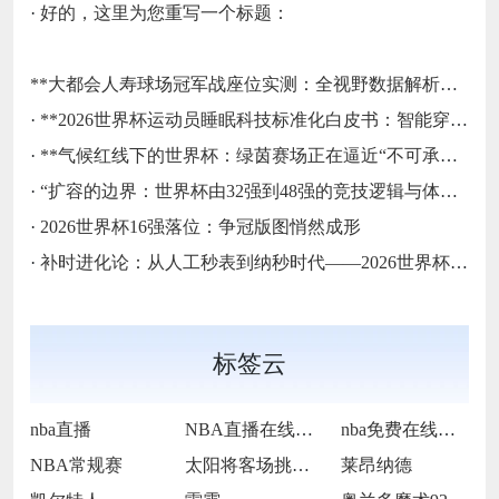
·
好的，这里为您重写一个标题：
**大都会人寿球场冠军战座位实测：全视野数据解析与等级精准评估**
·
**2026世界杯运动员睡眠科技标准化白皮书：智能穿戴监测标准与认证体系框架**
·
**气候红线下的世界杯：绿茵赛场正在逼近“不可承受之热”**
·
“扩容的边界：世界杯由32强到48强的竞技逻辑与体系重塑”
·
2026世界杯16强落位：争冠版图悄然成形
·
补时进化论：从人工秒表到纳秒时代——2026世界杯计时规则展望
标签云
nba直播
NBA直播在线观看
nba免费在线高清直播
NBA常规赛
太阳将客场挑战步行者
莱昂纳德