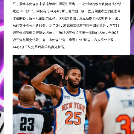
平，最终布伦森在末节连续命中两记中距离，一波9比0的致命攻势将比分锁
死在108比102。阿努诺比24分4抢断，赛后他一瘸一拐走回更衣室的画面令
球迷揪心，所幸只是肌肉紧张。G3回到费城，尼克斯以114比98再下一城，
系列赛净胜分已达99分。到了G4，麦克布莱德首节连中四记三分，单节11
记三分刷新季后赛历史纪录，半场18记三分追平骑士保持的纪录，全场25
记三分与历史纪录并肩。布伦森22分，唐斯11分7助攻，六人得分上双，
144分创下队史季后赛单场得分新高。