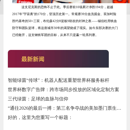
这支尼克斯的恐怖不止于此。季后赛前
10场累计净胜194分，超越
2017年"宇宙勇"的170分，登顶历史第一。常规赛39分血洗掘金、双加时险
胜约基奇的50+三双，布伦森42分8篮板9助攻的封神之夜——锡伯杜用铁血
防守和团队篮球，将这座城市30年的渴望烧成了现实。如今东部决赛的大门
已经敞开，这支钢铁军团的目标，从来不只是赢一轮系列赛。
智能绿茵“传球”：机器人配送重塑世界杯服务标杆
世界杯数字广告牌：跨市场同步投放的区域化定制方案
三代绿茵：足球的血脉与信仰
“通往2026的最后一搏：第三名争夺战的美加墨门票生死局”
好的，这里为您重写一个标题：