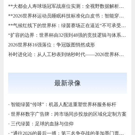
**大都会人寿球场冠军战座位实测：全视野数据解析与等级精准评估**
**2026世界杯运动员睡眠科技标准化白皮书：智能穿戴监测标准与认证体系框架**
**气候红线下的世界杯：绿茵赛场正在逼近“不可承受之热”**
“扩容的边界：世界杯由32强到48强的竞技逻辑与体系重塑”
2026世界杯16强落位：争冠版图悄然成形
补时进化论：从人工秒表到纳秒时代——2026世界杯计时规则展望
最新录像
·
智能绿茵“传球”：机器人配送重塑世界杯服务标杆
·
世界杯数字广告牌：跨市场同步投放的区域化定制方案
·
三代绿茵：足球的血脉与信仰
·
“通往2026的最后一搏：第三名争夺战的美加墨门票生死局”