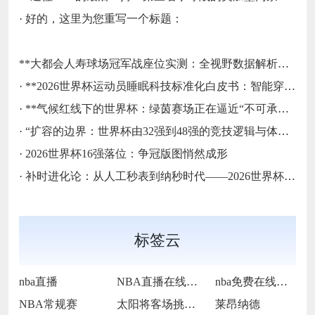
·
好的，这里为您重写一个标题：
**大都会人寿球场冠军战座位实测：全视野数据解析与等级精准评估**
·
**2026世界杯运动员睡眠科技标准化白皮书：智能穿戴监测标准与认证体系框架**
·
**气候红线下的世界杯：绿茵赛场正在逼近“不可承受之热”**
·
“扩容的边界：世界杯由32强到48强的竞技逻辑与体系重塑”
·
2026世界杯16强落位：争冠版图悄然成形
·
补时进化论：从人工秒表到纳秒时代——2026世界杯计时规则展望
标签云
nba直播
NBA直播在线观看
nba免费在线高清直播
NBA常规赛
太阳将客场挑战步行者
莱昂纳德