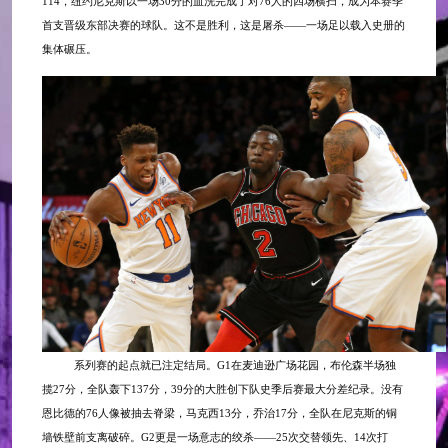
114，纽约尼克斯以一场30分的血洗完成了对76人的四场横扫，成为本赛季
首支晋级东部决赛的球队。这不是胜利，这是屠杀——一场足以载入史册的
集体碾压。
系列赛的起点就已注定结局。
G1在麦迪逊广场花园，布伦森半场独
揽27分，全队轰下137分，39分的大胜创下队史季后赛最大分差纪录。没有
恩比德的76人像被抽去脊梁，马克西13分，乔治17分，全队在尼克斯的铜
墙铁壁前支离破碎。G2更是一场意志的绞杀——25次交替领先、14次打