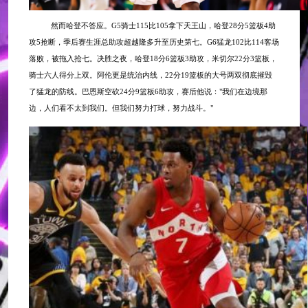
然而哈登不答应。
G5骑士115比105拿下天王山，哈登28分5篮板4助
攻5抢断，季后赛生涯总助攻超越隆多升至历史第七。G6猛龙102比114客场
落败，被拖入抢七。决胜之夜，哈登18分6篮板3助攻，米切尔22分3篮板，
骑士六人得分上双。阿伦更是统治内线，22分19篮板的大号两双彻底摧毁
了猛龙的防线。巴恩斯空砍24分9篮板6助攻，赛后他说："我们在边境那
边，人们看不太到我们。但我们努力打球，努力战斗。"