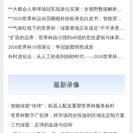
**大都会人寿球场冠军战座位实测：全视野数据解析与等级精准评估**
**2026世界杯运动员睡眠科技标准化白皮书：智能穿戴监测标准与认证体系框架**
**气候红线下的世界杯：绿茵赛场正在逼近“不可承受之热”**
“扩容的边界：世界杯由32强到48强的竞技逻辑与体系重塑”
2026世界杯16强落位：争冠版图悄然成形
补时进化论：从人工秒表到纳秒时代——2026世界杯计时规则展望
最新录像
·
智能绿茵“传球”：机器人配送重塑世界杯服务标杆
·
世界杯数字广告牌：跨市场同步投放的区域化定制方案
·
三代绿茵：足球的血脉与信仰