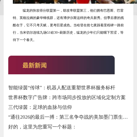
猛龙的快攻得分联盟第一，助攻率联盟第三，他们拥有巴恩斯、巴雷
特、英格拉姆的豪华锋线群，还有博伊尔斯这样的奇兵新秀。但季后赛的残
酷在于，它不只考天赋，更考巨星成色。当哈登在抢七夜踩着里程碑一路前
行，当米切尔连续九场
G1砍30+刷新历史，猛龙的少年们只能咽下苦涩，等
待下一个春天。
智能绿茵“传球”：机器人配送重塑世界杯服务标杆
世界杯数字广告牌：跨市场同步投放的区域化定制方案
三代绿茵：足球的血脉与信仰
“通往2026的最后一搏：第三名争夺战的美加墨门票生死局”
好的，这里为您重写一个标题：