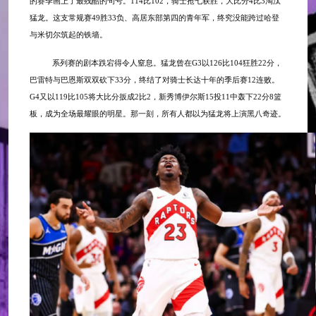
的赛季画上了最残酷的句号。114比102，骑士抢七获胜，大比分4比3淘汰
猛龙。这支常规赛49胜33负、高居东部第四的青年军，终究没能跨过哈登
与米切尔筑起的铁墙。
系列赛的剧本跌宕得令人窒息。猛龙曾在
G3以126比104狂胜22分，
巴雷特与巴恩斯双双砍下33分，终结了对骑士长达十年的季后赛12连败。
G4又以119比105将大比分扳成2比2，新秀博伊尔斯15投11中轰下22分8篮
板，成为全场最耀眼的明星。那一刻，所有人都以为猛龙将上演黑八奇迹。