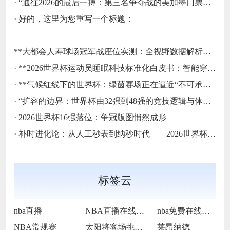
·
“通往2026的最后一搏：第三名争夺战的美加墨门票生死局”
·
好的，这里为您重写一个标题：
**大都会人寿球场冠军战座位实测：全视野数据解析与等级精准评估**
·
**2026世界杯运动员睡眠科技标准化白皮书：智能穿戴监测标准与认证体系框架**
·
**气候红线下的世界杯：绿茵赛场正在逼近“不可承受之热”**
·
“扩容的边界：世界杯由32强到48强的竞技逻辑与体系重塑”
·
2026世界杯16强落位：争冠版图悄然成形
·
补时进化论：从人工秒表到纳秒时代——2026世界杯计时规则展望
标签云
nba直播
NBA直播在线观看
nba免费在线高清直播
NBA常规赛
太阳将客场挑战步行者
莱昂纳德