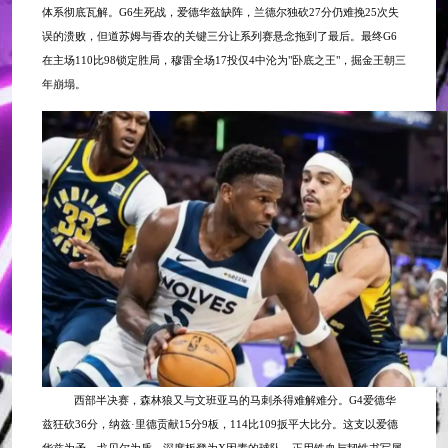
体系彻底瓦解。G6生死战，爱德华兹缺阵，兰德尔独砍27分仍难挽25次失
误的溃败，但道苏姆与香农的关键三分让系列赛悬念拖到了最后。最终G6
在主场110比98锁定胜局，穆雷全场17投仅4中沦为"卧底之王"，掘金王朝三
年崩塌。
西部半决赛，森林狼又与文班亚马的马刺杀得难解难分。
G4爱德华
兹狂砍36分，纳兹·里德贡献15分9板，114比109扳平大比分。这支以爱德