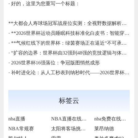
·
好的，这里为您重写一个标题：
**大都会人寿球场冠军战座位实测：全视野数据解析与等级精准评估**
·
**2026世界杯运动员睡眠科技标准化白皮书：智能穿戴监测标准与认证体系框架**
·
**气候红线下的世界杯：绿茵赛场正在逼近“不可承受之热”**
·
“扩容的边界：世界杯由32强到48强的竞技逻辑与体系重塑”
·
2026世界杯16强落位：争冠版图悄然成形
·
补时进化论：从人工秒表到纳秒时代——2026世界杯计时规则展望
标签云
nba直播
NBA直播在线观看
nba免费在线高清直播
NBA常规赛
太阳将客场挑战步行者
莱昂纳德