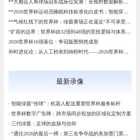
**大都会人寿球场冠军战座位实测：全视野数据解析与等级精准评估**
**2026世界杯运动员睡眠科技标准化白皮书：智能穿戴监测标准与认证体系框架**
**气候红线下的世界杯：绿茵赛场正在逼近“不可承受之热”**
“扩容的边界：世界杯由32强到48强的竞技逻辑与体系重塑”
2026世界杯16强落位：争冠版图悄然成形
补时进化论：从人工秒表到纳秒时代——2026世界杯计时规则展望
最新录像
·
智能绿茵“传球”：机器人配送重塑世界杯服务标杆
·
世界杯数字广告牌：跨市场同步投放的区域化定制方案
·
三代绿茵：足球的血脉与信仰
·
“通往2026的最后一搏：第三名争夺战的美加墨门票生死局”