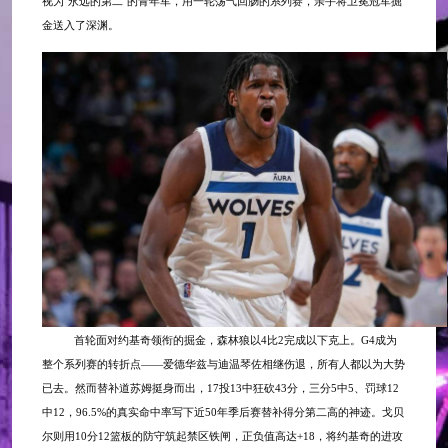
视为"永远的第二"的青年军，用一轮荡气回肠的系列赛，亲手将卫冕冠军掘
金送入了深渊。
首轮面对约基奇领衔的掘金，森林狼以
4比2完成以下克上。G4成为
整个系列赛的转折点——爱德华兹与迪温琴佐相继伤退，所有人都以为大势
已去。然而替补道苏姆挺身而出，17投13中狂砍43分，三分5中5、罚球12
中12，96.5%的真实命中率写下近50年季后赛替补得分第二高的神迹。戈贝
尔则用10分12篮板的防守筑起禁区铁闸，正负值高达+18，将约基奇的进攻