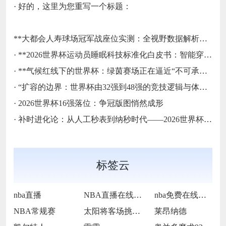
·
好的，这里为您重写一个标题：
**大都会人寿球场冠军战座位实测：全视野数据解析与等级精准评估**
·
**2026世界杯运动员睡眠科技标准化白皮书：智能穿戴监测标准与认证体系框架**
·
**气候红线下的世界杯：绿茵赛场正在逼近“不可承受之热”**
·
“扩容的边界：世界杯由32强到48强的竞技逻辑与体系重塑”
·
2026世界杯16强落位：争冠版图悄然成形
·
补时进化论：从人工秒表到纳秒时代——2026世界杯计时规则展望
标签云
nba直播
NBA直播在线观看
nba免费在线高清直播
NBA常规赛
太阳将客场挑战步行者
莱昂纳德