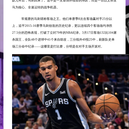
默九年后，马刺回来了。这不是一支靠情怀续命的球队，而是一台以文班亚
马为核心、全速运转的战争机器。
常规赛的马刺堪称客场之王。他们单赛季
8次在客场赢对手25分以
上，追平2015-16赛季马刺创造的历史纪录，更以连续四个客场场均净胜
27.5分的恐怖表现，打破了尘封79年的NBA纪录。3月17日客场132比104屠
杀国王，全队48个进球中41个来自助攻，三分线外49投25中，刷新队史单
场三分命中纪录——这哪里是打比赛，分明是在对手主场开派对。