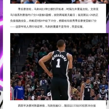
季后赛首轮，马刺
4比1绅士横扫开拓者，时隔九年重返次轮。文班亚
马5场系列赛场均17分14篮板6盖帽，攻防两端遮天蔽日；福克斯以+26的正
负值领跑全队，尚帕尼9投6中砍下19分，榜眼哈珀首秀季后赛便贡献17分
——这群年轻人用行动证明，马刺的重建不是等待，而是征服。
西部半决赛对阵森林狼，马刺先输G1，随后以133比95狂胜38分扳