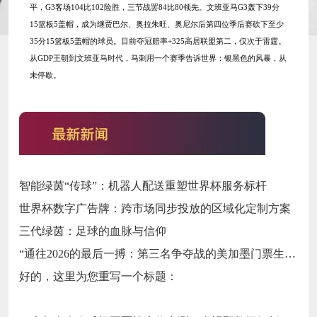
平，G3客场104比102险胜，三节战罢84比80领先。文班亚马G3轰下39分
15篮板5盖帽，成为继贾巴尔、奥拉朱旺、奥尼尔后第四位季后赛砍下至少
35分15篮板5盖帽的球员。目前夺冠赔率+325高居联盟第二，仅次于雷霆。
从
GDP王朝到文班亚马时代，马刺用一个赛季告诉世界：银黑色的风暴，从
未停歇。
智能绿茵“传球”：机器人配送重塑世界杯服务标杆
世界杯数字广告牌：跨市场同步投放的区域化定制方案
三代绿茵：足球的血脉与信仰
“通往2026的最后一搏：第三名争夺战的美加墨门票生死局”
好的，这里为您重写一个标题：