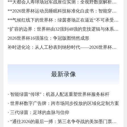
**大都会人寿球场冠军战座位实测：全视野数据解析与等级精准评估**
**2026世界杯运动员睡眠科技标准化白皮书：智能穿戴监测标准与认证体系框架**
**气候红线下的世界杯：绿茵赛场正在逼近“不可承受之热”**
“扩容的边界：世界杯由32强到48强的竞技逻辑与体系重塑”
2026世界杯16强落位：争冠版图悄然成形
补时进化论：从人工秒表到纳秒时代——2026世界杯计时规则展望
最新录像
·
智能绿茵“传球”：机器人配送重塑世界杯服务标杆
·
世界杯数字广告牌：跨市场同步投放的区域化定制方案
·
三代绿茵：足球的血脉与信仰
·
“通往2026的最后一搏：第三名争夺战的美加墨门票生死局”