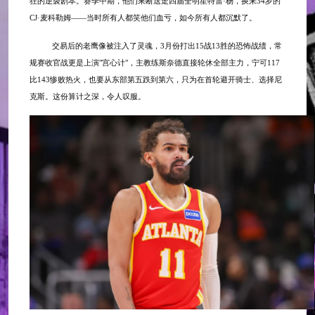
狂的逆袭剧本。赛季中期，他们果断送走四届全明星特雷·杨，换来34岁的
CJ·麦科勒姆——当时所有人都笑他们血亏，如今所有人都沉默了。
交易后的老鹰像被注入了灵魂，
3月份打出15战13胜的恐怖战绩，常
规赛收官战更是上演"宫心计"，主教练斯奈德直接轮休全部主力，宁可117
比143惨败热火，也要从东部第五跌到第六，只为在首轮避开骑士、选择尼
克斯。这份算计之深，令人叹服。