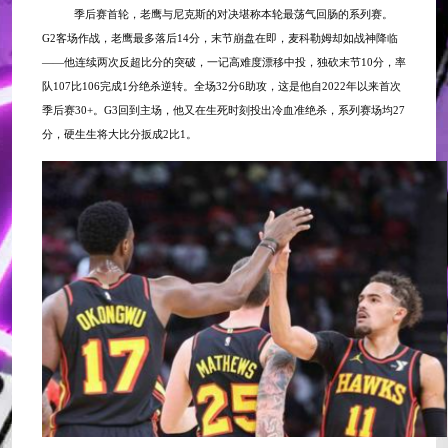
季后赛首轮，老鹰与尼克斯的对决堪称本轮最荡气回肠的系列赛。
G2客场作战，老鹰最多落后14分，末节崩盘在即，麦科勒姆却如战神降临
——他连续两次反超比分的突破，一记高难度漂移中投，独砍末节10分，率
队107比106完成1分绝杀逆转。全场32分6助攻，这是他自2022年以来首次
季后赛30+。G3回到主场，他又在生死时刻投出冷血准绝杀，系列赛场均27
分，硬生生将大比分扳成2比1。