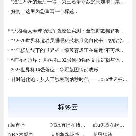
·
“通往2026的最后一搏：第三名争夺战的美加墨门票生死局”
·
好的，这里为您重写一个标题：
**大都会人寿球场冠军战座位实测：全视野数据解析与等级精准评估**
·
**2026世界杯运动员睡眠科技标准化白皮书：智能穿戴监测标准与认证体系框架**
·
**气候红线下的世界杯：绿茵赛场正在逼近“不可承受之热”**
·
“扩容的边界：世界杯由32强到48强的竞技逻辑与体系重塑”
·
2026世界杯16强落位：争冠版图悄然成形
·
补时进化论：从人工秒表到纳秒时代——2026世界杯计时规则展望
标签云
nba直播
NBA直播在线观看
nba免费在线高清直播
NBA常规赛
太阳将客场挑战步行者
莱昂纳德