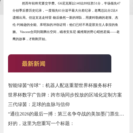
然而年轻终究要交学费。
G6尼克斯以140比89狂胜51分，半场领先47
分创季后赛历史纪录，一度领先61分追平最大分差纪录，老鹰总比分2比4
遗憾出局。但这支送走特雷·杨后焕然一新的球队，用麦科勒姆的老辣、杰
伦·约翰逊的全能、库明加的冲劲证明：他们已经不再是那支任人拿捏的鱼
腩。 Vincent合同到期腾出空间，瞄准安东尼·戴维斯的野心昭然若揭——老
鹰的故事，才刚刚开始。
智能绿茵“传球”：机器人配送重塑世界杯服务标杆
世界杯数字广告牌：跨市场同步投放的区域化定制方案
三代绿茵：足球的血脉与信仰
“通往2026的最后一搏：第三名争夺战的美加墨门票生死局”
好的，这里为您重写一个标题：