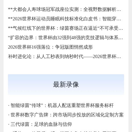
**大都会人寿球场冠军战座位实测：全视野数据解析与等级精准评估**
**2026世界杯运动员睡眠科技标准化白皮书：智能穿戴监测标准与认证体系框架**
**气候红线下的世界杯：绿茵赛场正在逼近“不可承受之热”**
“扩容的边界：世界杯由32强到48强的竞技逻辑与体系重塑”
2026世界杯16强落位：争冠版图悄然成形
补时进化论：从人工秒表到纳秒时代——2026世界杯计时规则展望
最新录像
·
智能绿茵“传球”：机器人配送重塑世界杯服务标杆
·
世界杯数字广告牌：跨市场同步投放的区域化定制方案
·
三代绿茵：足球的血脉与信仰