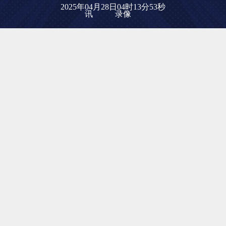
2025年04月28日04时13分53秒
讯
录像