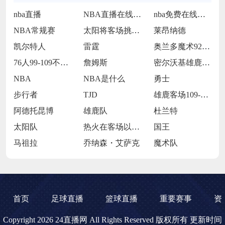
nba直播
NBA直播在线观看
nba免费在线高清直播
NBA常规赛
太阳将客场挑战步行者
莱昂纳德
凯尔特人
雷霆
奥兰多魔术92-105犹他爵士
76人99-109不敌太阳
詹姆斯
密尔沃基雄鹿前锋克里斯·米德尔顿
NBA
NBA是什么
勇士
步行者
TJD
雄鹿客场109-106击败魔术
阿德托昆博
雄鹿队
杜兰特
太阳队
热火在客场以119-98大胜开拓者
国王
马祖拉
乔纳森・艾萨克
魔术队
首页
足球直播
篮球直播
重要赛事
资
Copyright 2026 24直播网 All Rights Reserved 版权所有 更新时间