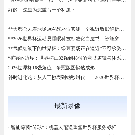
“通往2026的最后一搏：第三名争夺战的美加墨门票生死局”
好的，这里为您重写一个标题：
**大都会人寿球场冠军战座位实测：全视野数据解析与等级精准评估**
**2026世界杯运动员睡眠科技标准化白皮书：智能穿戴监测标准与认证体系框架**
**气候红线下的世界杯：绿茵赛场正在逼近“不可承受之热”**
“扩容的边界：世界杯由32强到48强的竞技逻辑与体系重塑”
2026世界杯16强落位：争冠版图悄然成形
补时进化论：从人工秒表到纳秒时代——2026世界杯计时规则展望
最新录像
·
智能绿茵“传球”：机器人配送重塑世界杯服务标杆