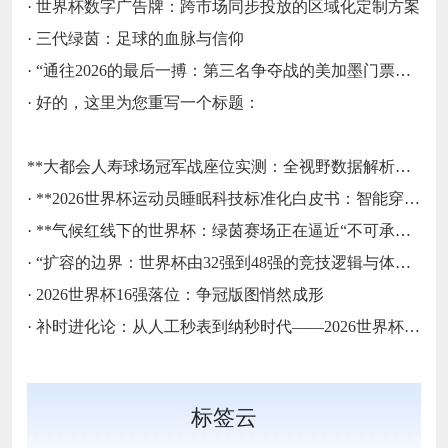
·
世界杯数字广告牌：跨市场同步投放的区域化定制方案
·
三代绿茵：足球的血脉与信仰
·
“通往2026的最后一搏：第三名争夺战的美加墨门票生死局”
·
好的，这里为您重写一个标题：
**大都会人寿球场冠军战座位实测：全视野数据解析与等级精准评估**
·
**2026世界杯运动员睡眠科技标准化白皮书：智能穿戴监测标准与认证体系框架**
·
**气候红线下的世界杯：绿茵赛场正在逼近“不可承受之热”**
·
“扩容的边界：世界杯由32强到48强的竞技逻辑与体系重塑”
·
2026世界杯16强落位：争冠版图悄然成形
·
补时进化论：从人工秒表到纳秒时代——2026世界杯计时规则展望
标签云