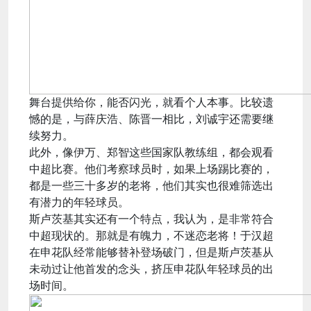
舞台提供给你，能否闪光，就看个人本事。比较遗
憾的是，与薛庆浩、陈晋一相比，刘诚宇还需要继
续努力。
此外，像伊万、郑智这些国家队教练组，都会观看
中超比赛。他们考察球员时，如果上场踢比赛的，
都是一些三十多岁的老将，他们其实也很难筛选出
有潜力的年轻球员。
斯卢茨基其实还有一个特点，我认为，是非常符合
中超现状的。那就是有魄力，不迷恋老将！于汉超
在申花队经常能够替补登场破门，但是斯卢茨基从
未动过让他首发的念头，挤压申花队年轻球员的出
场时间。