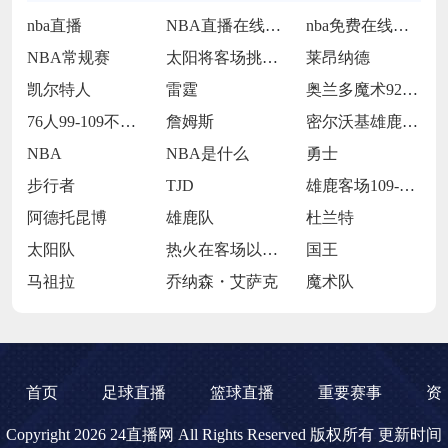
nba直播
NBA直播在线观看
nba免费在线高清直播
NBA常规赛
太阳将客场挑战步行者
莱昂纳德
凯尔特人
雷霆
奥兰多魔术92-105犹他爵士
76人99-109不敌太阳
詹姆斯
密尔沃基雄鹿前锋克里斯·米德尔顿
NBA
NBA是什么
勇士
步行者
TJD
雄鹿客场109-106击败魔术
阿德托昆博
雄鹿队
杜兰特
太阳队
热火在客场以119-98大胜开拓者
国王
马祖拉
乔纳森・艾萨克
魔术队
首页
足球直播
篮球直播
重要赛事
资
Copyright 2026 24直播网 All Rights Reserved 版权所有 更新时间