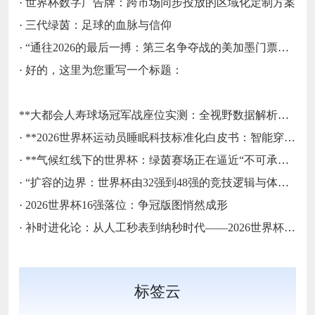
·
世界杯数字广告牌：跨市场同步投放的区域化定制方案
·
三代绿茵：足球的血脉与信仰
·
“通往2026的最后一搏：第三名争夺战的美加墨门票生死局”
·
好的，这里为您重写一个标题：
**大都会人寿球场冠军战座位实测：全视野数据解析与等级精准评估**
·
**2026世界杯运动员睡眠科技标准化白皮书：智能穿戴监测标准与认证体系框架**
·
**气候红线下的世界杯：绿茵赛场正在逼近“不可承受之热”**
·
“扩容的边界：世界杯由32强到48强的竞技逻辑与体系重塑”
·
2026世界杯16强落位：争冠版图悄然成形
·
补时进化论：从人工秒表到纳秒时代——2026世界杯计时规则展望
标签云