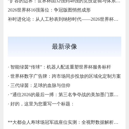
“扩容的边界：世界杯由32强到48强的竞技逻辑与体系重塑”
2026世界杯16强落位：争冠版图悄然成形
补时进化论：从人工秒表到纳秒时代——2026世界杯计时规则展望
最新录像
·
智能绿茵“传球”：机器人配送重塑世界杯服务标杆
·
世界杯数字广告牌：跨市场同步投放的区域化定制方案
·
三代绿茵：足球的血脉与信仰
·
“通往2026的最后一搏：第三名争夺战的美加墨门票生死局”
·
好的，这里为您重写一个标题：
**大都会人寿球场冠军战座位实测：全视野数据解析与等级精准评估**