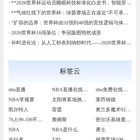
·
**2026世界杯运动员睡眠科技标准化白皮书：智能穿戴监测标准与认证体系框架**
·
**气候红线下的世界杯：绿茵赛场正在逼近“不可承受之热”**
·
“扩容的边界：世界杯由32强到48强的竞技逻辑与体系重塑”
·
2026世界杯16强落位：争冠版图悄然成形
·
补时进化论：从人工秒表到纳秒时代——2026世界杯计时规则展望
标签云
nba直播
NBA直播在线观看
nba免费在线高清直播
NBA常规赛
太阳将客场挑战步行者
莱昂纳德
凯尔特人
雷霆
奥兰多魔术92-105犹他爵士
76人99-109不敌太阳
詹姆斯
密尔沃基雄鹿前锋克里斯·米德尔顿
NBA
NBA是什么
勇士
步行者
TJD
雄鹿客场109-106击败魔术