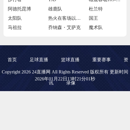
阿德托昆博
雄鹿队
杜兰特
太阳队
热火在客场以119-98大胜开拓者
国王
马祖拉
乔纳森・艾萨克
魔术队
首页
足球直播
篮球直播
重要赛事
资
Copyright 2026 24直播网 All Rights Reserved 版权所有 更新时间
2026年01月22日13时21分01秒
讯
录像