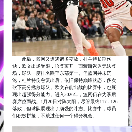
此后，篮网又遭遇诸多变故，杜兰特长期伤
缺，欧文出场受限，哈登离开，西蒙斯迟迟无法登
场，球队一度排名跌至东部第十。但篮网并未沉
沦，杜兰特伤愈复出后，依旧保持巅峰状态，多次
砍下高分拯救球队。欧文在能出战的比赛中，也展
现出超强得分能力。进入2026年，篮网仍在为季后
赛席位而战。1月20日对阵太阳，尽管最终117 - 126
落败，但球队展现出了顽强的斗志。比赛中，球员
们积极拼抢，不放过任何一个得分机会。