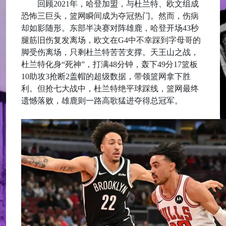
回顾2021年，哈登加盟，与杜兰特、欧文组成
恐怖三巨头，篮网瞬间成为夺冠热门。然而，伤病
却如影随形。东部半决赛对阵雄鹿，哈登开场43秒
腿筋旧伤复发离场，欧文在G4中不幸踩到字母哥的
脚受伤离场，只剩杜兰特苦苦支撑。天王山之战，
杜兰特化身“死神”，打满48分钟，轰下49分17篮板
10助攻3抢断2盖帽的超级数据，带领篮网拿下胜
利。但抢七大战中，杜兰特绝平球踩线，篮网最终
遗憾落败，雄鹿则一路高歌猛进夺得总冠军。