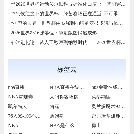
·
**2026世界杯运动员睡眠科技标准化白皮书：智能穿戴监测标准与认证体系框架**
·
**气候红线下的世界杯：绿茵赛场正在逼近“不可承受之热”**
·
“扩容的边界：世界杯由32强到48强的竞技逻辑与体系重塑”
·
2026世界杯16强落位：争冠版图悄然成形
·
补时进化论：从人工秒表到纳秒时代——2026世界杯计时规则展望
标签云
nba直播
NBA直播在线观看
nba免费在线高清直播
NBA常规赛
太阳将客场挑战步行者
莱昂纳德
凯尔特人
雷霆
奥兰多魔术92-105犹他爵士
76人99-109不敌太阳
詹姆斯
密尔沃基雄鹿前锋克里斯·米德尔顿
NBA
NBA是什么
勇士