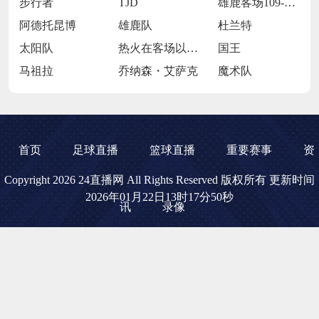
步行者
TJD
雄鹿客场109-106击败魔术
阿德托昆博
雄鹿队
杜兰特
太阳队
热火在客场以119-98大胜开拓者
国王
马祖拉
乔纳森・艾萨克
魔术队
首页
足球直播
篮球直播
重要赛事
资
Copyright 2026 24直播网 All Rights Reserved 版权所有 更新时间
2026年01月22日13时17分50秒
讯
录像