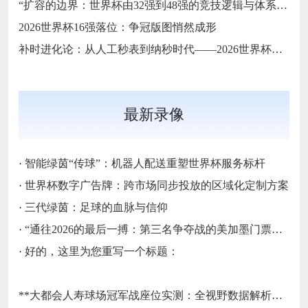
“扩容的边界：世界杯由32强到48强的竞技逻辑与体系重塑”
2026世界杯16强落位：争冠版图悄然成形
补时进化论：从人工秒表到纳秒时代——2026世界杯计时规则展望
最新录像
·
智能绿茵“传球”：机器人配送重塑世界杯服务标杆
·
世界杯数字广告牌：跨市场同步投放的区域化定制方案
·
三代绿茵：足球的血脉与信仰
·
“通往2026的最后一搏：第三名争夺战的美加墨门票生死局”
·
好的，这里为您重写一个标题：
**大都会人寿球场冠军战座位实测：全视野数据解析与等级精准评估**