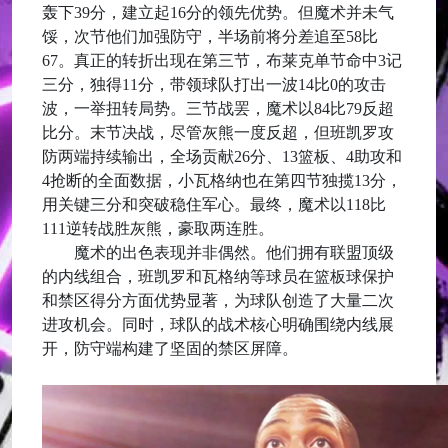
轰下39分，建立起16分的领先优势。但魔术并未气
馁，次节他们加强防守，半场前将分差追至58比
67。真正的转折出现在第三节，布莱克单节命中3记
三分，独得11分，带领球队打出一波14比0的攻击
波，一举扭转局势。三节战罢，魔术以84比79反超
比分。末节决战，尽管灰熊一度反超，但班凯罗攻
防两端持续输出，全场贡献26分、13篮板、4助攻和
4抢断的全面数据，小瓦格纳也在第四节独揽13分，
用关键三分和突破稳住军心。最终，魔术以118比
111逆转战胜灰熊，豪取两连胜。
魔术的出色表现并非偶然。他们拥有联盟顶级
的内线组合，班凯罗和瓦格纳等球员在篮板球保护
和禁区得分方面优势显著，为球队创造了大量二次
进攻机会。同时，球队的战术核心明确围绕内线展
开，防守端构建了坚固的禁区屏障。