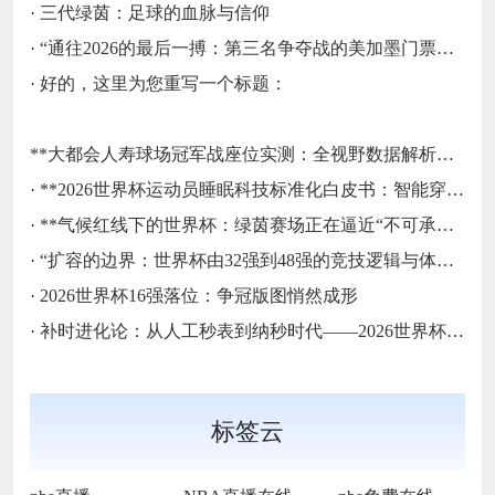
·
三代绿茵：足球的血脉与信仰
·
“通往2026的最后一搏：第三名争夺战的美加墨门票生死局”
·
好的，这里为您重写一个标题：
**大都会人寿球场冠军战座位实测：全视野数据解析与等级精准评估**
·
**2026世界杯运动员睡眠科技标准化白皮书：智能穿戴监测标准与认证体系框架**
·
**气候红线下的世界杯：绿茵赛场正在逼近“不可承受之热”**
·
“扩容的边界：世界杯由32强到48强的竞技逻辑与体系重塑”
·
2026世界杯16强落位：争冠版图悄然成形
·
补时进化论：从人工秒表到纳秒时代——2026世界杯计时规则展望
标签云