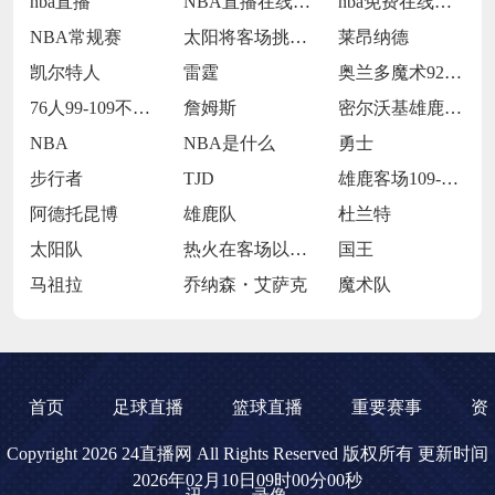
nba直播
NBA直播在线观看
nba免费在线高清直播
NBA常规赛
太阳将客场挑战步行者
莱昂纳德
凯尔特人
雷霆
奥兰多魔术92-105犹他爵士
76人99-109不敌太阳
詹姆斯
密尔沃基雄鹿前锋克里斯·米德尔顿
NBA
NBA是什么
勇士
步行者
TJD
雄鹿客场109-106击败魔术
阿德托昆博
雄鹿队
杜兰特
太阳队
热火在客场以119-98大胜开拓者
国王
马祖拉
乔纳森・艾萨克
魔术队
首页
足球直播
篮球直播
重要赛事
资
Copyright 2026 24直播网 All Rights Reserved 版权所有 更新时间
2026年02月10日09时00分00秒