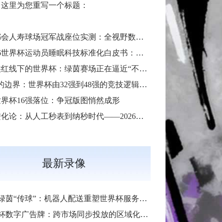
，这里为您重写一个标题：
会人寿球场冠军战座位实测：全视野数据解析与等级精准评估**
**2026世界杯运动员睡眠科技标准化白皮书：智能穿戴监测标准与认证体系框架**
**气候红线下的世界杯：绿茵赛场正在逼近“不可承受之热”**
“扩容的边界：世界杯由32强到48强的竞技逻辑与体系重塑”
6世界杯16强落位：争冠版图悄然成形
补时进化论：从人工秒表到纳秒时代——2026世界杯计时规则展望
最新录像
绿茵“传球”：机器人配送重塑世界杯服务标杆
杯数字广告牌：跨市场同步投放的区域化定制方案