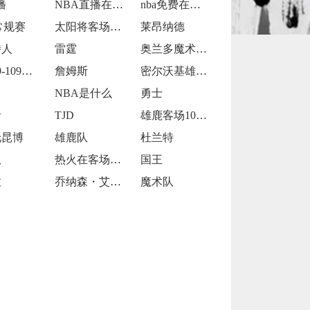
播
NBA直播在线观看
nba免费在线高清直播
常规赛
太阳将客场挑战步行者
莱昂纳德
特人
雷霆
奥兰多魔术92-105犹他爵士
76人99-109不敌太阳
詹姆斯
密尔沃基雄鹿前锋克里斯·米德尔顿
NBA是什么
勇士
者
TJD
雄鹿客场109-106击败魔术
托昆博
雄鹿队
杜兰特
队
热火在客场以119-98大胜开拓者
国王
拉
乔纳森・艾萨克
魔术队