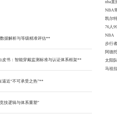
nba直
NBA
凯尔
NBA
数据解析与等级精准评估**
步行
阿德
化白皮书：智能穿戴监测标准与认证体系框架**
太阳
马祖
逼近“不可承受之热”**
的竞技逻辑与体系重塑”