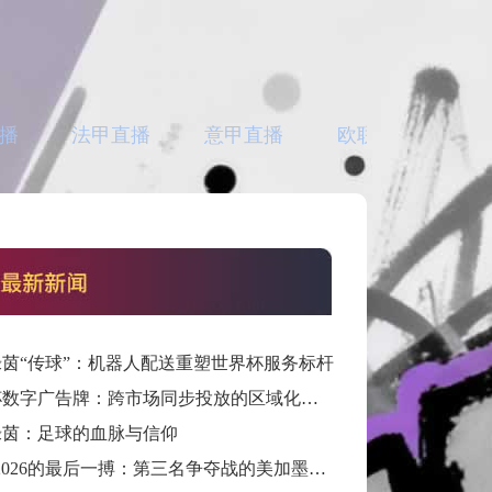
播
法甲直播
意甲直播
欧联直播
亚
茵“传球”：机器人配送重塑世界杯服务标杆
世界杯数字广告牌：跨市场同步投放的区域化定制方案
绿茵：足球的血脉与信仰
“通往2026的最后一搏：第三名争夺战的美加墨门票生死局”