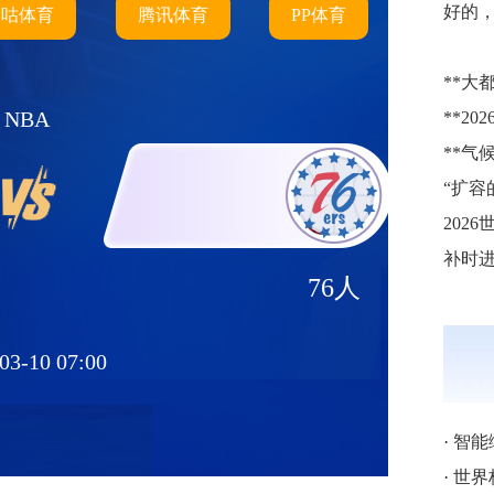
好的
咪咕体育
腾讯体育
PP体育
**大都
NBA
202
76人
03-10 07:00
·
智能
·
世界