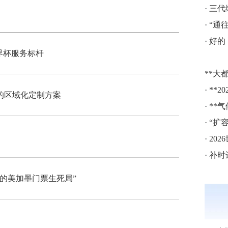
·
三代
·
“通往
·
好的
界杯服务标杆
**大都
·
**20
的区域化定制方案
·
**气
·
“扩容
·
20
·
补时进
战的美加墨门票生死局”