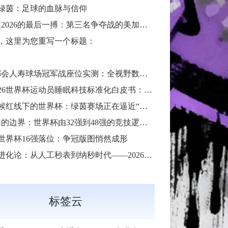
绿茵：足球的血脉与信仰
2026的最后一搏：第三名争夺战的美加墨门票生死局”
，这里为您重写一个标题：
会人寿球场冠军战座位实测：全视野数据解析与等级精准评估**
26世界杯运动员睡眠科技标准化白皮书：智能穿戴监测标准与认证体系框架**
候红线下的世界杯：绿茵赛场正在逼近“不可承受之热”**
的边界：世界杯由32强到48强的竞技逻辑与体系重塑”
26世界杯16强落位：争冠版图悄然成形
化论：从人工秒表到纳秒时代——2026世界杯计时规则展望
标签云