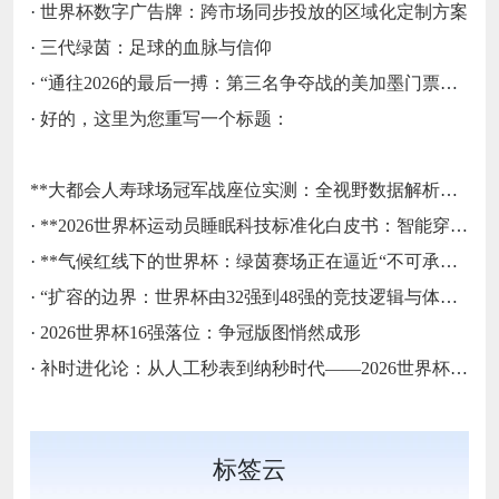
·
世界杯数字广告牌：跨市场同步投放的区域化定制方案
·
三代绿茵：足球的血脉与信仰
·
“通往2026的最后一搏：第三名争夺战的美加墨门票生死局”
·
好的，这里为您重写一个标题：
**大都会人寿球场冠军战座位实测：全视野数据解析与等级精准评估**
·
**2026世界杯运动员睡眠科技标准化白皮书：智能穿戴监测标准与认证体系框架**
·
**气候红线下的世界杯：绿茵赛场正在逼近“不可承受之热”**
·
“扩容的边界：世界杯由32强到48强的竞技逻辑与体系重塑”
·
2026世界杯16强落位：争冠版图悄然成形
·
补时进化论：从人工秒表到纳秒时代——2026世界杯计时规则展望
标签云