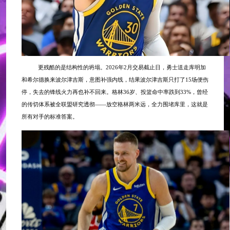
更残酷的是结构性的坍塌。
2026年2月交易截止日，勇士送走库明加
和希尔德换来波尔津吉斯，意图补强内线，结果波尔津吉斯只打了15场便伤
停，失去的锋线火力再也补不回来。格林36岁、投篮命中率跌到33%，曾经
的传切体系被全联盟研究透彻——放空格林两米远，全力围堵库里，这就是
所有对手的标准答案。