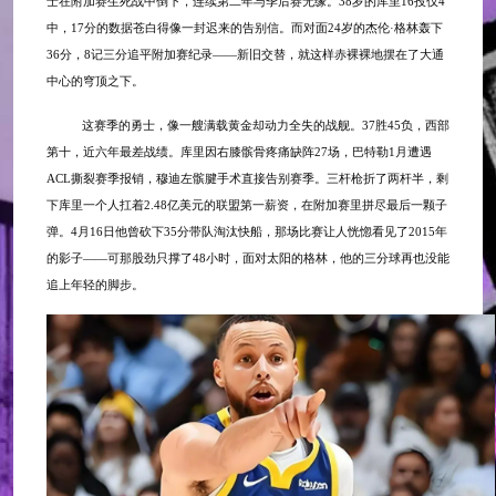
士在附加赛生死战中倒下，连续第二年与季后赛无缘。38岁的库里16投仅4
中，17分的数据苍白得像一封迟来的告别信。而对面24岁的杰伦·格林轰下
36分，8记三分追平附加赛纪录——新旧交替，就这样赤裸裸地摆在了大通
中心的穹顶之下。
这赛季的勇士，像一艘满载黄金却动力全失的战舰。
37胜45负，西部
第十，近六年最差战绩。库里因右膝髌骨疼痛缺阵27场，巴特勒1月遭遇
ACL撕裂赛季报销，穆迪左髌腱手术直接告别赛季。三杆枪折了两杆半，剩
下库里一个人扛着2.48亿美元的联盟第一薪资，在附加赛里拼尽最后一颗子
弹。4月16日他曾砍下35分带队淘汰快船，那场比赛让人恍惚看见了2015年
的影子——可那股劲只撑了48小时，面对太阳的格林，他的三分球再也没能
追上年轻的脚步。