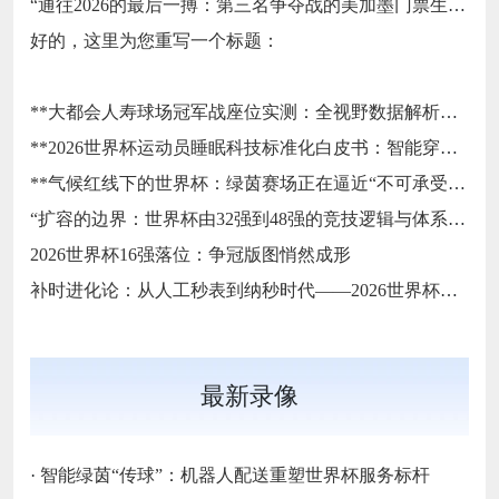
“通往2026的最后一搏：第三名争夺战的美加墨门票生死局”
好的，这里为您重写一个标题：
**大都会人寿球场冠军战座位实测：全视野数据解析与等级精准评估**
**2026世界杯运动员睡眠科技标准化白皮书：智能穿戴监测标准与认证体系框架**
**气候红线下的世界杯：绿茵赛场正在逼近“不可承受之热”**
“扩容的边界：世界杯由32强到48强的竞技逻辑与体系重塑”
2026世界杯16强落位：争冠版图悄然成形
补时进化论：从人工秒表到纳秒时代——2026世界杯计时规则展望
最新录像
·
智能绿茵“传球”：机器人配送重塑世界杯服务标杆