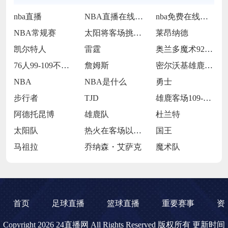
nba直播
NBA直播在线观看
nba免费在线高清直播
NBA常规赛
太阳将客场挑战步行者
莱昂纳德
凯尔特人
雷霆
奥兰多魔术92-105犹他爵士
76人99-109不敌太阳
詹姆斯
密尔沃基雄鹿前锋克里斯·米德尔顿
NBA
NBA是什么
勇士
步行者
TJD
雄鹿客场109-106击败魔术
阿德托昆博
雄鹿队
杜兰特
太阳队
热火在客场以119-98大胜开拓者
国王
马祖拉
乔纳森・艾萨克
魔术队
首页
足球直播
篮球直播
重要赛事
资
Copyright 2026 24直播网 All Rights Reserved 版权所有 更新时间