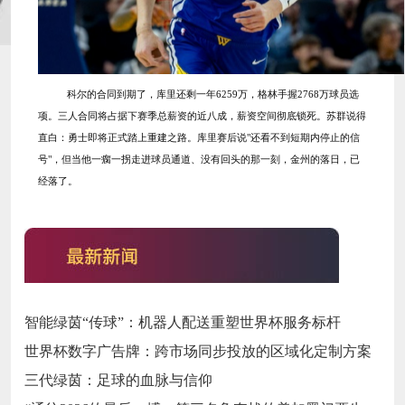
科尔的合同到期了，库里还剩一年
6259万，格林手握2768万球员选
项。三人合同将占据下赛季总薪资的近八成，薪资空间彻底锁死。苏群说得
直白：勇士即将正式踏上重建之路。库里赛后说"还看不到短期内停止的信
号"，但当他一瘸一拐走进球员通道、没有回头的那一刻，金州的落日，已
经落了。
智能绿茵“传球”：机器人配送重塑世界杯服务标杆
世界杯数字广告牌：跨市场同步投放的区域化定制方案
三代绿茵：足球的血脉与信仰